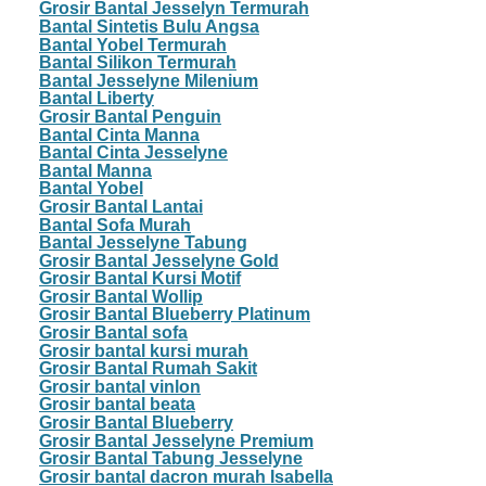
Grosir Bantal Jesselyn Termurah
Bantal Sintetis Bulu Angsa
Bantal Yobel Termurah
Bantal Silikon Termurah
Bantal Jesselyne Milenium
Bantal Liberty
Grosir Bantal Penguin
Bantal Cinta Manna
Bantal Cinta Jesselyne
Bantal Manna
Bantal Yobel
Grosir Bantal Lantai
Bantal Sofa Murah
Bantal Jesselyne Tabung
Grosir Bantal Jesselyne Gold
Grosir Bantal Kursi Motif
Grosir Bantal Wollip
Grosir Bantal Blueberry Platinum
Grosir Bantal sofa
Grosir bantal kursi murah
Grosir Bantal Rumah Sakit
Grosir bantal vinlon
Grosir bantal beata
Grosir Bantal Blueberry
Grosir Bantal Jesselyne Premium
Grosir Bantal Tabung Jesselyne
Grosir bantal dacron murah Isabella