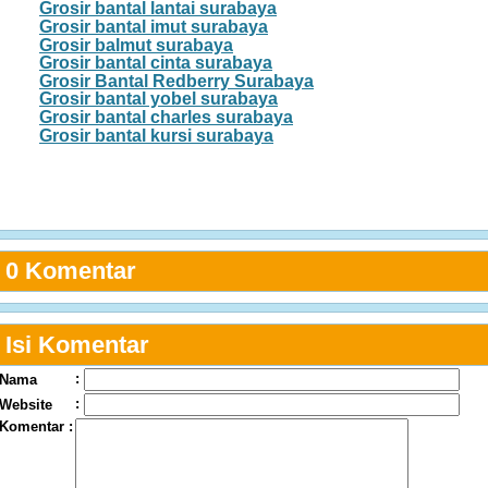
Grosir bantal lantai surabaya
Grosir bantal imut surabaya
Grosir balmut surabaya
Grosir bantal cinta surabaya
Grosir Bantal Redberry Surabaya
Grosir bantal yobel surabaya
Grosir bantal charles surabaya
Grosir bantal kursi surabaya
0 Komentar
Isi Komentar
:
Nama
:
Website
Komentar :