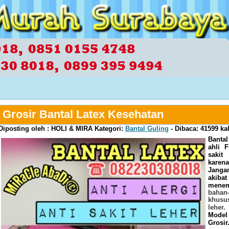
Grosir Bantal Latex Kesehatan
Diposting oleh :
HOLI & MIRA
Kategori:
Bantal Guling
- Dibaca:
41599
kal
Bantal
ahli 
sakit
karena
Jangan
akib
menem
bahan
khusu
leher
Model 
Grosir