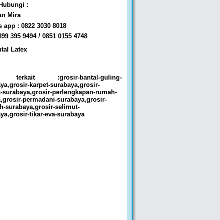
Hubungi :
an Mira
 app : 0822 3030 8018
899 395 9494
/ 0851 0155 4748
 terkait :grosir-bantal-guling-
ya,grosir-karpet-surabaya,grosir-
-surabaya,grosir-perlengkapan-rumah-
,grosir-permadani-surabaya,grosir-
h-surabaya,grosir-selimut-
ya,grosir-tikar-eva-surabaya