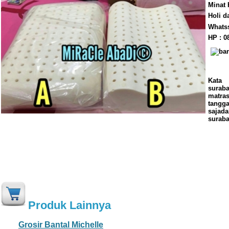
Minat 
Holi d
Whatss
HP :
0
Kata
suraba
matras
tangga
sajada
suraba
Produk Lainnya
Grosir Bantal Michelle