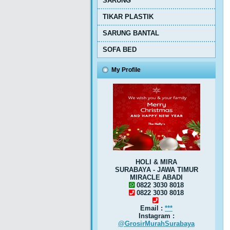
SARUNG
TIKAR PLASTIK
SARUNG BANTAL
SOFA BED
My Profile
HOLI & MIRA
SURABAYA - JAWA TIMUR
MIRACLE ABADI
0822 3030 8018
0822 3030 8018
Email :
***
Instagram :
@GrosirMurahSurabaya